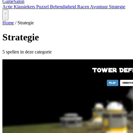
Game
Salon
Actie
Klassiekers
Puzzel
Behendigheid
Racen
Avontuur
Strategie
Home
/
Strategie
Strategie
5 spellen in deze categorie