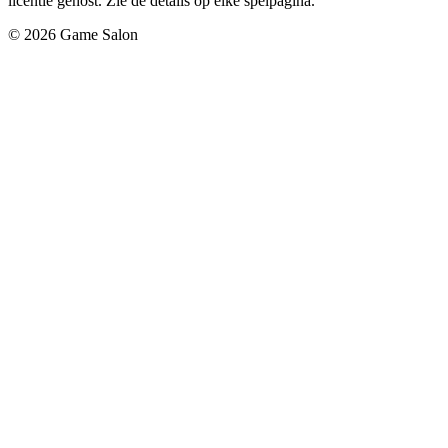
licentie gehost. Zie de details op elke spelpagina.
© 2026 Game Salon