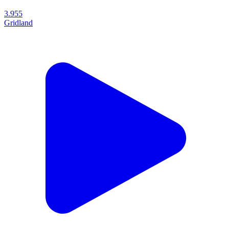
3.955
Gridland