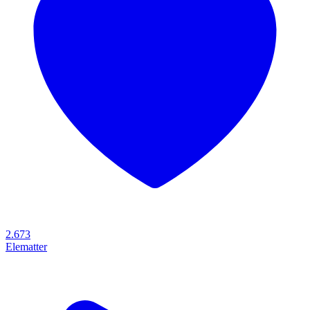
2.673
Elematter