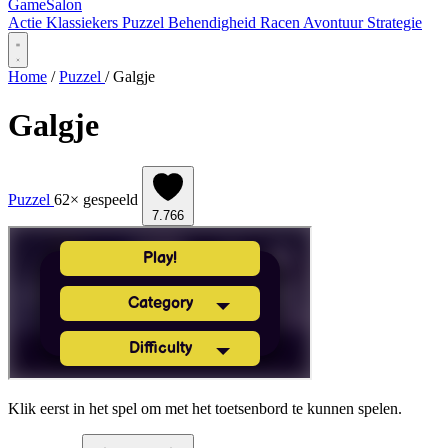
Game
Salon
Actie
Klassiekers
Puzzel
Behendigheid
Racen
Avontuur
Strategie
Home
/
Puzzel
/
Galgje
Galgje
Puzzel
62× gespeeld
7.766
Klik eerst in het spel om met het toetsenbord te kunnen spelen.