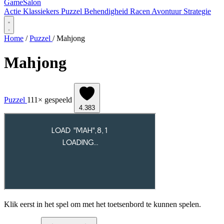
Game
Salon
Actie
Klassiekers
Puzzel
Behendigheid
Racen
Avontuur
Strategie
Home
/
Puzzel
/
Mahjong
Mahjong
Puzzel
111× gespeeld
4.383
Klik eerst in het spel om met het toetsenbord te kunnen spelen.