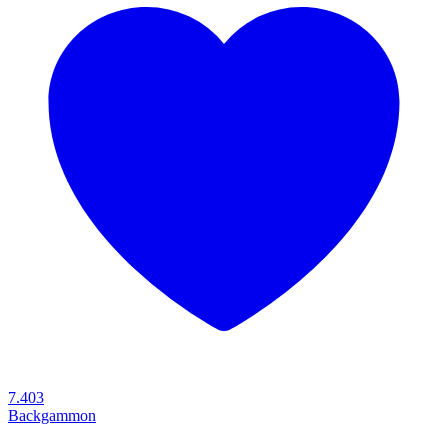
7.403
Backgammon