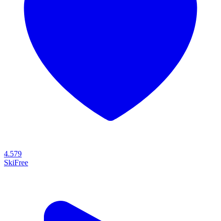
4.579
SkiFree