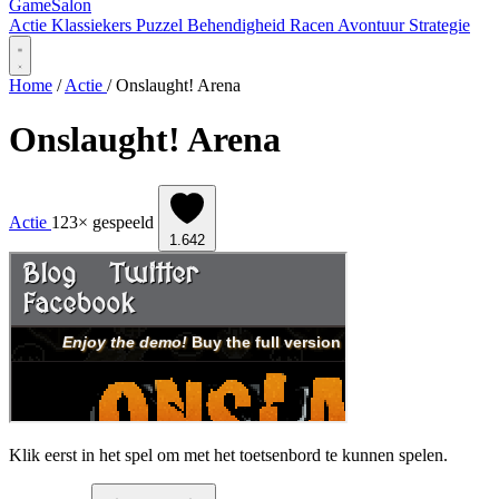
Game
Salon
Actie
Klassiekers
Puzzel
Behendigheid
Racen
Avontuur
Strategie
Home
/
Actie
/
Onslaught! Arena
Onslaught! Arena
Actie
123× gespeeld
1.642
Klik eerst in het spel om met het toetsenbord te kunnen spelen.