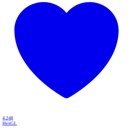
4.248
HexGL