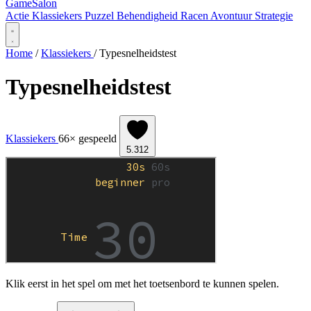
Game
Salon
Actie
Klassiekers
Puzzel
Behendigheid
Racen
Avontuur
Strategie
Home
/
Klassiekers
/
Typesnelheidstest
Typesnelheidstest
Klassiekers
66× gespeeld
5.312
Klik eerst in het spel om met het toetsenbord te kunnen spelen.